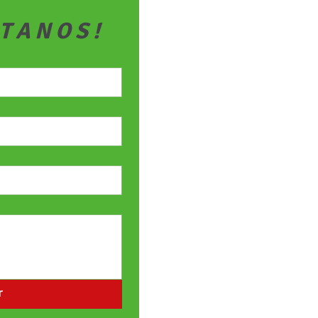
 T A N O S !
• Vendemos a 
• Enviamos a t
• Entregamos a
TAMBIÉN TE PUEDE 
r