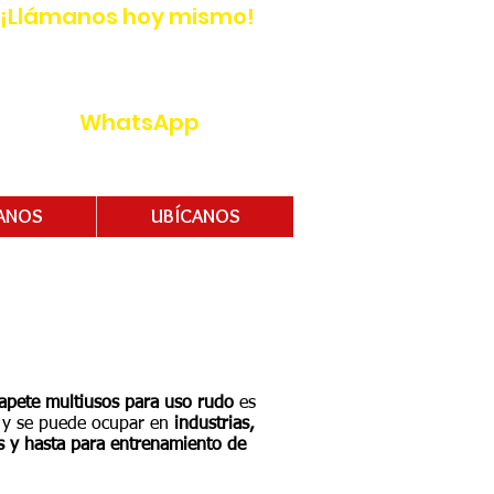
¡Llámanos
​ hoy mismo!
(55) 96265258
(55) 96265259
WhatsApp
(55) 4494 3014
atdepotmex@gmail.com
ANOS
UBÍCANOS
tapete multiusos para uso rudo
es
l y se puede ocupar en
industrias,
os y hasta para entrenamiento de