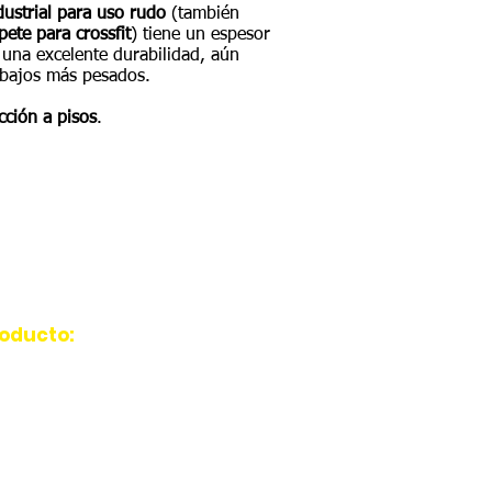
dustrial para uso rudo
(también
pete para crossfit
)
tiene un espesor
una excelente durabilidad, aún
abajos más pesados.
cción a pisos
.
CAS
roducto:
PR10010015
 m.
 mm.