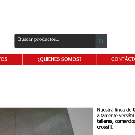
​ESPECIALISTAS EN TAPETES
Y PISOS DE
HULE Y PLÁSTICO
m
TOS
¿QUIENES SOMOS?
CONTÁCT
IUSOS PARA USO RUDO
Nuestra línea de
altamente versáti
talleres, comerci
crossfit
.