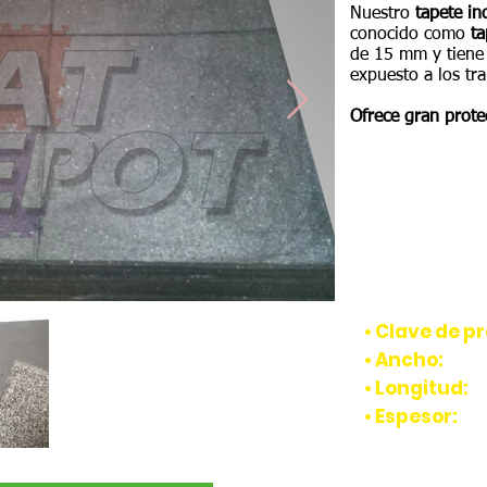
Nuestro
tapete in
conocido como
ta
de 15 mm y tiene 
expuesto a los tr
Ofrece gran prote
CARACTERÍSTI
• Clave de p
• Ancho:
1 m.
• Longitud:
1
• Espesor:
1
5