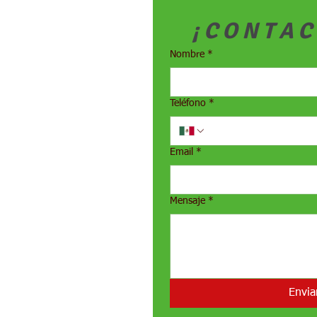
¡ C O N T A C
Nombre
*
Teléfono
*
Email
*
Mensaje
*
Envia