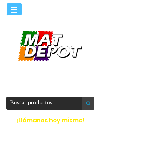
​ESPECIALISTAS EN TAPETES
Y PISOS DE
HULE Y PLÁSTICO
¡Llámanos
​ hoy mismo!
(55) 96265258