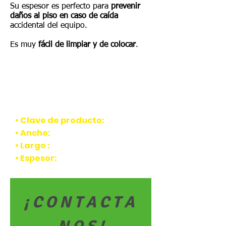
Su espesor es perfecto para
prevenir
The trial's over, but the show must go
daños al piso en caso de caída
on! 🎬 Upgrade now to keep your web
accidental del equipo.
masterpiece in the spotlight.
Es muy
fácil de limpiar y de colocar
.
CARACTERÍSTICAS
• Clave de producto:
--
• Ancho:
1 m.
• Largo :
1 m.
• Espesor:
15 mm.
¡ C O N T A C T A 