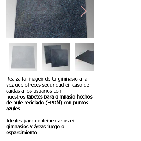
Realza la imagen de tu gimnasio a la
vez que ofreces seguridad en caso de
caidas a los usuarios con
nuestros
tapetes para gimnasio hechos
de hule reciclado (EPDM) con puntos
azules.
Ideales para implementarlos en
gimnasios y áreas juego o
Your 14 days trial has
esparcimiento
.
expired.